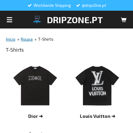
Worldwide Shipping
@dripz0ne.pt
Salta
para
DRIPZONE.PT
o
conteúdo
principal
Inicio
»
Roupa
»
T-Shirts
T-Shirts
Dior ➜
Louis Vuitton ➜