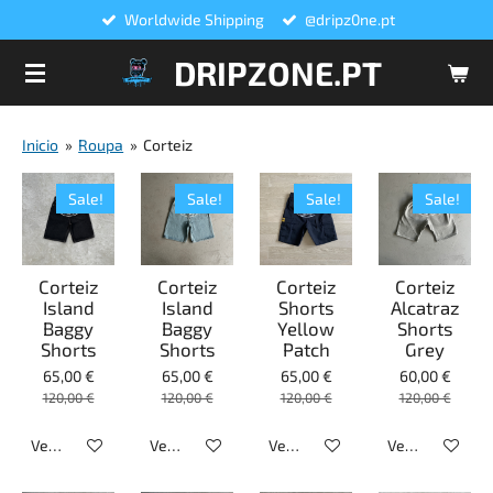
Worldwide Shipping
@dripz0ne.pt
Salta
para
DRIPZONE.PT
o
conteúdo
principal
Inicio
»
Roupa
»
Corteiz
Sale!
Sale!
Sale!
Sale!
Corteiz
Corteiz
Corteiz
Corteiz
Island
Island
Shorts
Alcatraz
Baggy
Baggy
Yellow
Shorts
Shorts
Shorts
Patch
Grey
65,00 €
65,00 €
65,00 €
60,00 €
120,00 €
120,00 €
120,00 €
120,00 €
Veja detalhes
Veja detalhes
Veja detalhes
Veja detalhes