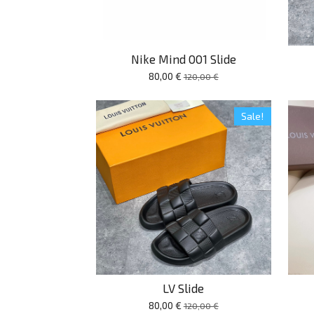
Nike Mind 001 Slide
80,00 €
120,00 €
Sale!
LV Slide
80,00 €
120,00 €