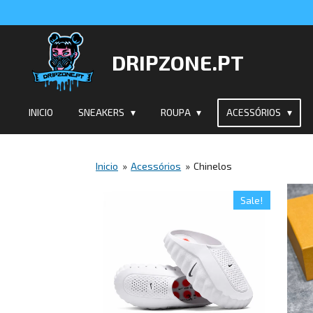
Salta
para
o
DRIPZONE.PT
conteúdo
principal
INICIO
SNEAKERS
ROUPA
ACESSÓRIOS
Inicio
»
Acessórios
»
Chinelos
Sale!