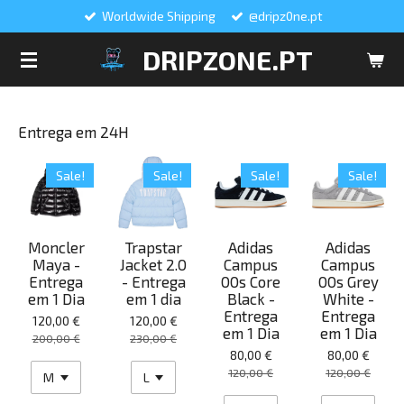
Worldwide Shipping
@dripz0ne.pt
Salta
para
DRIPZONE.PT
o
conteúdo
principal
Entrega em 24H
Sale!
Sale!
Sale!
Sale!
Moncler
Trapstar
Adidas
Adidas
Maya -
Jacket 2.0
Campus
Campus
Entrega
- Entrega
00s Core
00s Grey
em 1 Dia
em 1 dia
Black -
White -
Entrega
Entrega
120,00 €
120,00 €
em 1 Dia
em 1 Dia
200,00 €
230,00 €
80,00 €
80,00 €
120,00 €
120,00 €