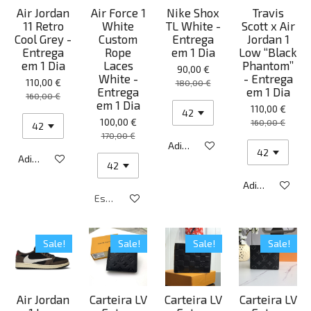
Air Jordan
Air Force 1
Nike Shox
Travis
11 Retro
White
TL White -
Scott x Air
Cool Grey -
Custom
Entrega
Jordan 1
Entrega
Rope
em 1 Dia
Low “Black
em 1 Dia
Laces
Phantom”
90,00 €
White -
- Entrega
110,00 €
180,00 €
Entrega
em 1 Dia
160,00 €
em 1 Dia
110,00 €
100,00 €
160,00 €
170,00 €
Adicionar ao carrinho
Adicionar ao carrinho
Adicionar ao ca
Esgotado
Sale!
Sale!
Sale!
Sale!
Air Jordan
Carteira LV
Carteira LV
Carteira LV