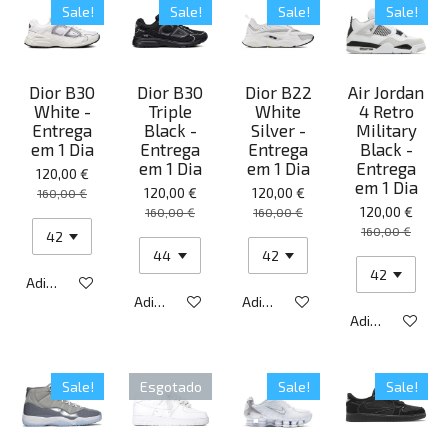
Sale!
Sale!
Sale!
Sale!
Dior B30
Dior B30
Dior B22
Air Jordan
White -
Triple
White
4 Retro
Entrega
Black -
Silver -
Military
em 1 Dia
Entrega
Entrega
Black -
em 1 Dia
em 1 Dia
Entrega
120,00 €
em 1 Dia
120,00 €
120,00 €
160,00 €
120,00 €
160,00 €
160,00 €
160,00 €
Adicionar ao carrinho
Adicionar ao carrinho
Adicionar ao carrinho
Adicionar ao ca
Sale!
Esgotado
Sale!
Sale!