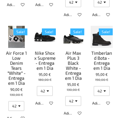
Adicionar ao carrinho
Adicionar ao carrinho
Adicionar ao carrinho
Adicionar ao ca
Sale!
Sale!
Sale!
Sale!
Air Force 1
Nike Shox
Air Max
Timberlan
Low
x Supreme
Plus 3
d Bota -
Denim
- Entrega
Black
Entrega
Tears
em 1 Dia
White -
em 1 Dia
"White" -
Entrega
95,00 €
95,00 €
Entrega
em 1 Dia
180,00 €
190,00 €
em 1 Dia
95,00 €
90,00 €
130,00 €
130,00 €
Adicionar ao carrinho
Adicionar ao ca
Adicionar ao carrinho