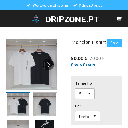
Worldwide Shipping
@dripz0ne.pt
Salta
para
DRIPZONE.PT
o
conteúdo
principal
Moncler T-shirt
Sale!
50,00 €
120,00 €
Envio Grátis
Tamanho
Cor