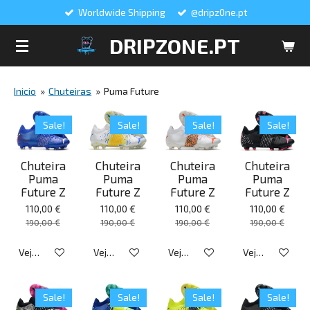
Worldwide Shipping
@dripz0ne.pt
Salta
para
DRIPZONE.PT
o
conteúdo
principal
Inicio
»
Chuteiras
»
Puma Future
Sale!
Sale!
Sale!
Sale!
Chuteira
Chuteira
Chuteira
Chuteira
Puma
Puma
Puma
Puma
Future Z
Future Z
Future Z
Future Z
110,00 €
110,00 €
110,00 €
110,00 €
190,00 €
190,00 €
190,00 €
190,00 €
Veja detalhes
Veja detalhes
Veja detalhes
Veja detalhes
Sale!
Sale!
Sale!
Sale!