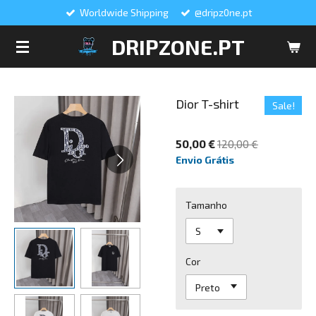
Worldwide Shipping
@dripz0ne.pt
Salta
para
DRIPZONE.PT
o
conteúdo
principal
Dior T-shirt
Sale!
50,00 €
120,00 €
Envio Grátis
Tamanho
Cor