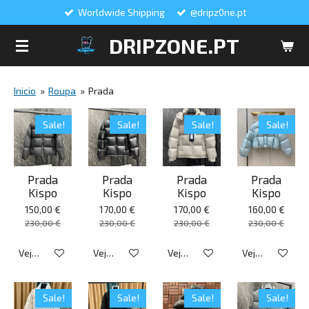
Worldwide Shipping
@dripz0ne.pt
Salta
para
DRIPZONE.PT
o
conteúdo
principal
Inicio
»
Roupa
»
Prada
Sale!
Sale!
Sale!
Sale!
Prada
Prada
Prada
Prada
Kispo
Kispo
Kispo
Kispo
150,00 €
170,00 €
170,00 €
160,00 €
230,00 €
230,00 €
230,00 €
230,00 €
Veja detalhes
Veja detalhes
Veja detalhes
Veja detalhes
Sale!
Sale!
Sale!
Sale!