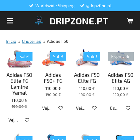
Worldwide Shipping
@dripz0ne.pt
Salta
para
DRIPZONE.PT
o
conteúdo
principal
Inicio
»
Chuteiras
»
Adidas F50
Sale!
Sale!
Sale!
Esgotado
Adidas F50
Adidas
Adidas F50
Adidas F50
Elite FG
F50+ FG
Elite FG
Elite AG
Lamine
110,00 €
110,00 €
110,00 €
Yamal
190,00 €
190,00 €
190,00 €
110,00 €
190,00 €
Veja detalhes
Veja detalhes
Esgotado
Veja detalhes