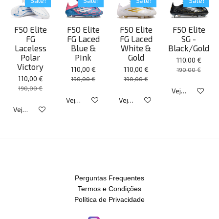
Sale!
Sale!
Sale!
Sale!
F50 Elite
F50 Elite
F50 Elite
F50 Elite
FG
FG Laced
FG Laced
SG -
Laceless
Blue &
White &
Black/Gold
Polar
Pink
Gold
110,00 €
Victory
110,00 €
110,00 €
190,00 €
110,00 €
190,00 €
190,00 €
190,00 €
Veja detalhes
Veja detalhes
Veja detalhes
Veja detalhes
Perguntas Frequentes
Termos e Condições
Política de Privacidade