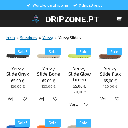
Worldwide Shipping
@dripz0ne.pt
Salta
para
DRIPZONE.PT
o
conteúdo
principal
Inicio
»
Sneakers
»
Yeezy
»
Yeezy Slides
Sale!
Sale!
Sale!
Sale!
Yeezy
Yeezy
Yeezy
Yeezy
Slide Onyx
Slide Bone
Slide Glow
Slide Flax
Green
65,00 €
65,00 €
65,00 €
65,00 €
120,00 €
120,00 €
120,00 €
120,00 €
Veja detalhes
Veja detalhes
Veja detalhes
Veja detalhes
Sale!
Sale!
Sale!