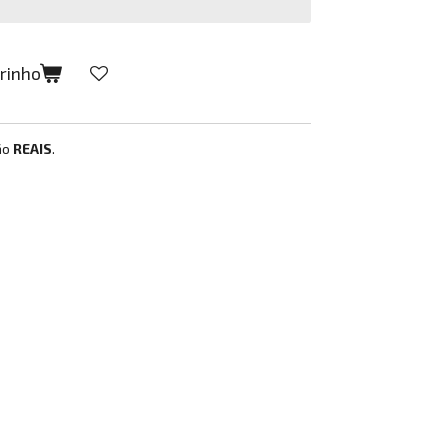
rrinho
ão
REAIS
.