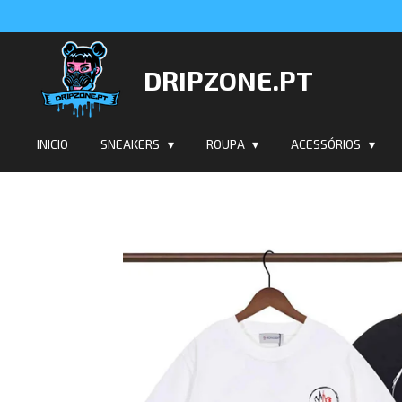
Salta
para
o
DRIPZONE.PT
conteúdo
principal
INICIO
SNEAKERS
ROUPA
ACESSÓRIOS