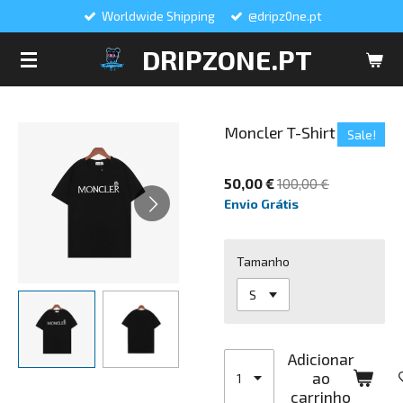
Worldwide Shipping
@dripz0ne.pt
Salta
para
DRIPZONE.PT
o
conteúdo
principal
Moncler T-Shirt
Sale!
50,00 €
100,00 €
Envio Grátis
Tamanho
Adicionar
ao
carrinho