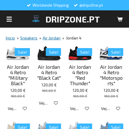
Worldwide Shipping
@dripz0ne.pt
Salta
para
DRIPZONE.PT
o
conteúdo
principal
Inicio
»
Sneakers
»
Air Jordan
»
Jordan 4
Sale!
Sale!
Sale!
Sale!
Air Jordan
Air Jordan
Air Jordan
Air Jordan
4 Retro
4 Retro
4 Retro
4 Retro
"Military
"Black Cat"
"Red
"Motorspo
Black"
Thunder"
rts"
120,00 €
120,00 €
120,00 €
120,00 €
160,00 €
160,00 €
160,00 €
160,00 €
Veja detalhes
Veja detalhes
Veja detalhes
Veja detalhes
Sale!
Sale!
Sale!
Sale!