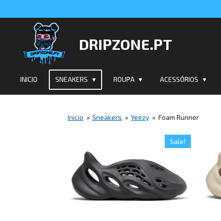
Salta
para
o
DRIPZONE.PT
conteúdo
principal
INICIO
SNEAKERS
ROUPA
ACESSÓRIOS
Inicio
»
Sneakers
»
Yeezy
»
Foam Runner
Sale!