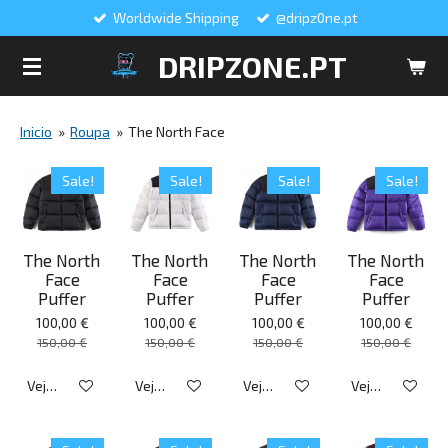
Worldwide Shipping
@dripz0ne.pt
Salta
para
DRIPZONE.PT
o
conteúdo
principal
Inicio
»
Roupa
»
The North Face
Sale!
Sale!
Sale!
Sale!
The North
The North
The North
The North
Face
Face
Face
Face
Puffer
Puffer
Puffer
Puffer
100,00 €
100,00 €
100,00 €
100,00 €
150,00 €
150,00 €
150,00 €
150,00 €
Veja detalhes
Veja detalhes
Veja detalhes
Veja detalhes