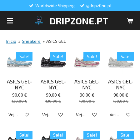
Worldwide Shipping
@dripz0ne.pt
Salta
para
DRIPZONE.PT
o
conteúdo
principal
Inicio
»
Sneakers
»
ASICS GEL
Sale!
Sale!
Sale!
Sale!
ASICS GEL-
ASICS GEL-
ASICS GEL-
ASICS GEL-
NYC
NYC
NYC
NYC
90,00 €
90,00 €
90,00 €
90,00 €
130,00 €
130,00 €
130,00 €
130,00 €
Veja detalhes
Veja detalhes
Veja detalhes
Veja detalhes
Sale!
Sale!
Sale!
Sale!