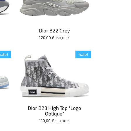
Dior B22 Grey
120,00 €
160,00 €
Sale!
Sale!
Dior B23 High Top "Logo
Oblique"
110,00 €
150,00 €