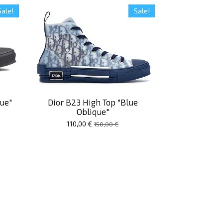
Sale!
Sale!
que"
Dior B23 High Top "Blue
Oblique"
110,00 €
150,00 €