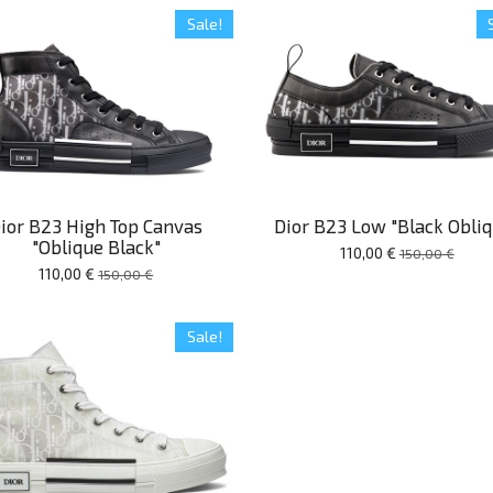
Sale!
ior B23 High Top Canvas
Dior B23 Low "Black Obli
"Oblique Black"
110,00 €
150,00 €
110,00 €
150,00 €
Sale!