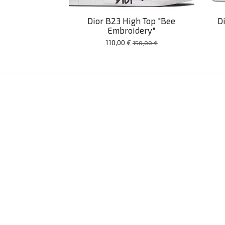
Dior B23 High Top "Bee
D
Embroidery"
110,00 €
150,00 €