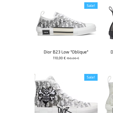
Sale!
Dior B23 Low "Oblique"
D
110,00 €
150,00 €
Sale!