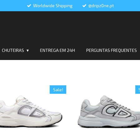
Worldwide Shipping
@dripz0ne.pt
CHUTEIRAS
ENTREGA EM 24H
PERGUNTAS FREQUENTES
Sale!