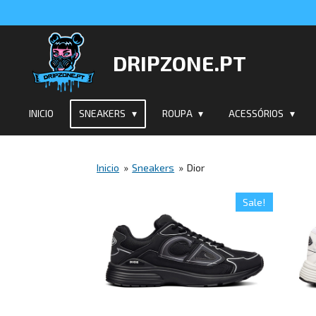
Salta
para
o
DRIPZONE.PT
conteúdo
principal
INICIO
SNEAKERS
ROUPA
ACESSÓRIOS
Inicio
»
Sneakers
»
Dior
Sale!