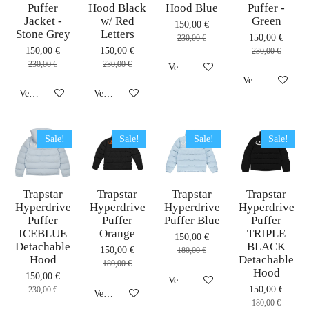
Puffer
Hood Black
Hood Blue
Puffer -
Jacket -
w/ Red
Green
150,00 €
Stone Grey
Letters
150,00 €
230,00 €
150,00 €
150,00 €
230,00 €
230,00 €
230,00 €
Veja detalhes
Veja detalhes
Veja detalhes
Veja detalhes
Sale!
Sale!
Sale!
Sale!
Trapstar
Trapstar
Trapstar
Trapstar
Hyperdrive
Hyperdrive
Hyperdrive
Hyperdrive
Puffer
Puffer
Puffer Blue
Puffer
ICEBLUE
Orange
TRIPLE
150,00 €
Detachable
BLACK
150,00 €
180,00 €
Hood
Detachable
180,00 €
Hood
150,00 €
Veja detalhes
150,00 €
230,00 €
Veja detalhes
180,00 €