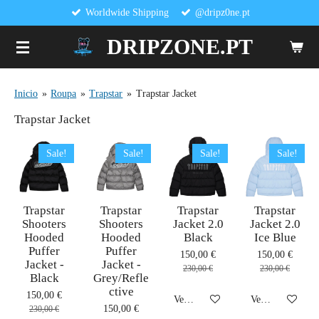
Worldwide Shipping
@dripz0ne.pt
Salta
para
DRIPZONE.PT
o
conteúdo
principal
Inicio
»
Roupa
»
Trapstar
»
Trapstar Jacket
Trapstar Jacket
Sale!
Sale!
Sale!
Sale!
Trapstar
Trapstar
Trapstar
Trapstar
Shooters
Shooters
Jacket 2.0
Jacket 2.0
Hooded
Hooded
Black
Ice Blue
Puffer
Puffer
150,00 €
150,00 €
Jacket -
Jacket -
230,00 €
230,00 €
Black
Grey/Refle
ctive
150,00 €
Veja detalhes
Veja detalhes
150,00 €
230,00 €