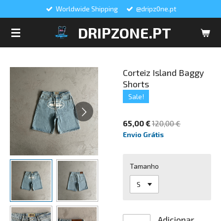
Worldwide Shipping
@dripz0ne.pt
Salta
para
DRIPZONE.PT
o
conteúdo
principal
Corteiz Island Baggy
Shorts
Sale!
65,00 €
120,00 €
Envio Grátis
Tamanho
Adicionar