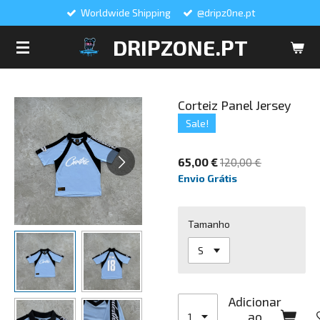
Worldwide Shipping
@dripz0ne.pt
Salta
para
DRIPZONE.PT
o
conteúdo
principal
Corteiz Panel Jersey
Sale!
65,00 €
120,00 €
Envio Grátis
Tamanho
Adicionar
ao