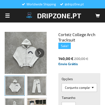
Worldwide Shipping
@dripz0ne.pt
Salta
para
DRIPZONE.PT
o
conteúdo
principal
Corteiz College Arch
Tracksuit
Sale!
140,00 €
200,00 €
Envio Grátis
Opções
Tamanho