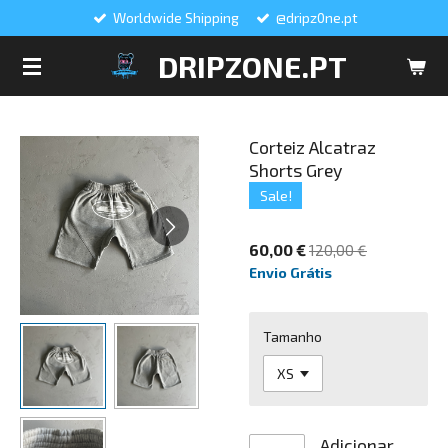
Worldwide Shipping
@dripz0ne.pt
Salta
para
DRIPZONE.PT
o
conteúdo
principal
Corteiz Alcatraz
Shorts Grey
Sale!
60,00 €
120,00 €
Envio Grátis
Tamanho
Adicionar