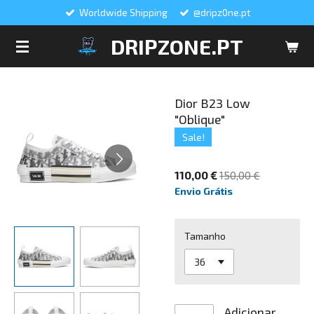
Worldwide Shipping
@dripz0ne.pt
Salta
para
DRIPZONE.PT
o
conteúdo
principal
Dior B23 Low
"Oblique"
Sale!
110,00 €
150,00 €
Envio Grátis
Tamanho
Adicionar