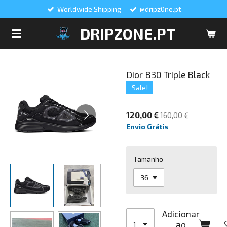
Worldwide Shipping
@dripz0ne.pt
Salta
para
DRIPZONE.PT
o
conteúdo
principal
Dior B30 Triple Black
Sale!
120,00 €
160,00 €
Envio Grátis
Tamanho
Adicionar
ao