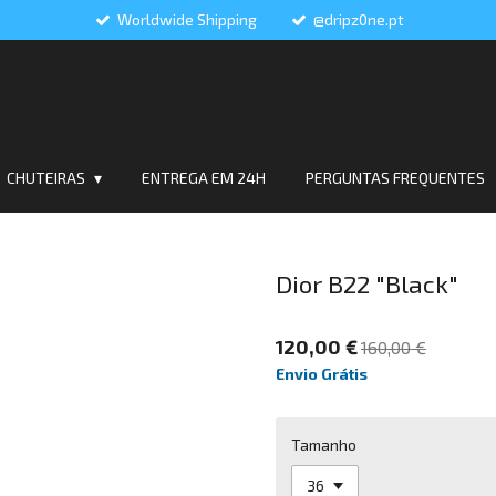
Worldwide Shipping
@dripz0ne.pt
CHUTEIRAS
ENTREGA EM 24H
PERGUNTAS FREQUENTES
Dior B22 "Black"
120,00 €
160,00 €
Envio Grátis
Tamanho