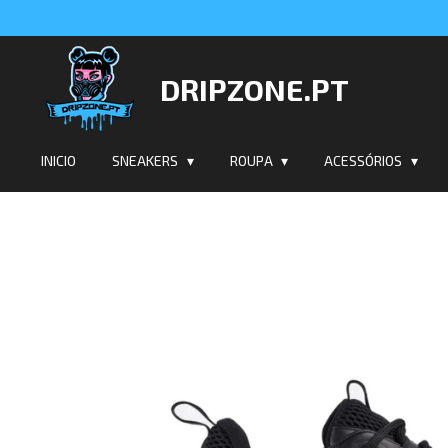
Salta
para
o
DRIPZONE.PT
conteúdo
principal
INICIO
SNEAKERS
ROUPA
ACESSÓRIOS