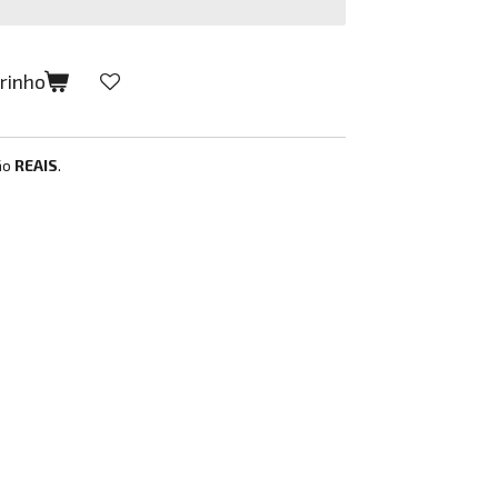
rrinho
ão
REAIS
.