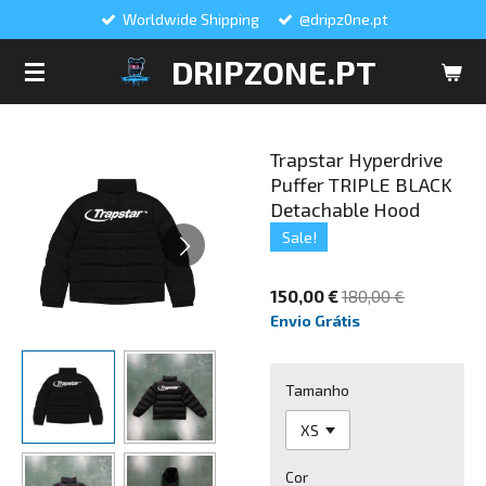
Worldwide Shipping
@dripz0ne.pt
Salta
para
DRIPZONE.PT
o
conteúdo
principal
Trapstar Hyperdrive
Puffer TRIPLE BLACK
Detachable Hood
Sale!
150,00 €
180,00 €
Envio Grátis
Tamanho
Cor