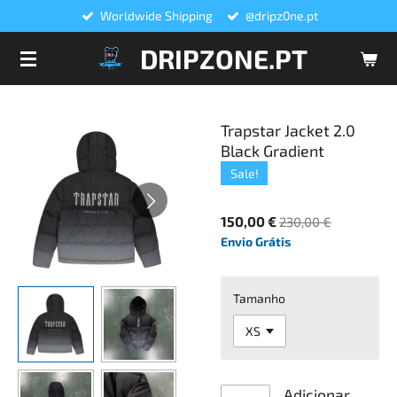
Worldwide Shipping
@dripz0ne.pt
Salta
para
DRIPZONE.PT
o
conteúdo
principal
Trapstar Jacket 2.0
Black Gradient
Sale!
150,00 €
230,00 €
Envio Grátis
Tamanho
Adicionar