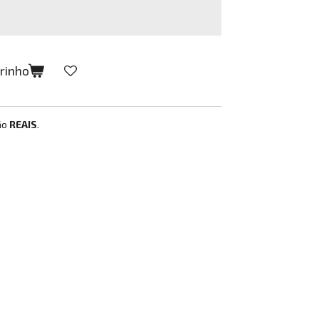
rrinho
ão
REAIS
.