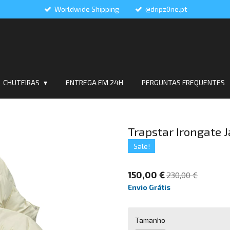
Worldwide Shipping
@dripz0ne.pt
CHUTEIRAS
ENTREGA EM 24H
PERGUNTAS FREQUENTES
Trapstar Irongate 
Sale!
150,00 €
230,00 €
Envio Grátis
Tamanho