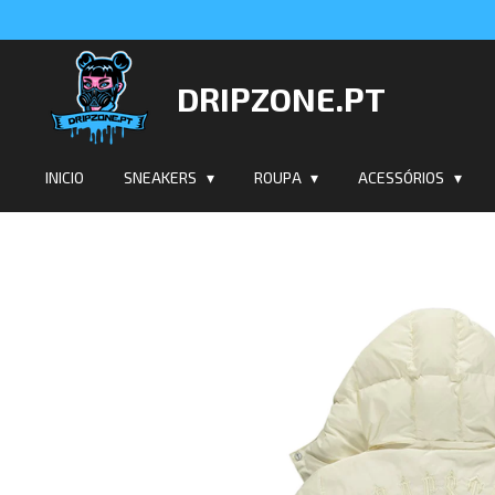
Salta
para
o
DRIPZONE.PT
conteúdo
principal
INICIO
SNEAKERS
ROUPA
ACESSÓRIOS