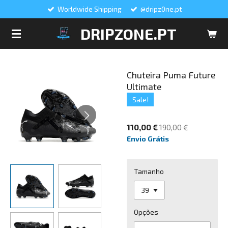
Worldwide Shipping
@dripz0ne.pt
Salta
para
DRIPZONE.PT
o
conteúdo
principal
Chuteira Puma Future
Ultimate
Sale!
110,00 €
190,00 €
Envio Grátis
Tamanho
Opções