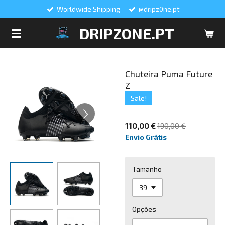
Worldwide Shipping
@dripz0ne.pt
Salta
para
DRIPZONE.PT
o
conteúdo
principal
Chuteira Puma Future
Z
Sale!
110,00 €
190,00 €
Envio Grátis
Tamanho
Opções