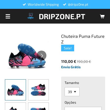
Worldwide Shipping
@dripz0ne.pt
Salta
para
DRIPZONE.PT
o
conteúdo
principal
Chuteira Puma Future
Z
Sale!
110,00 €
190,00 €
Envio Grátis
Tamanho
Opções