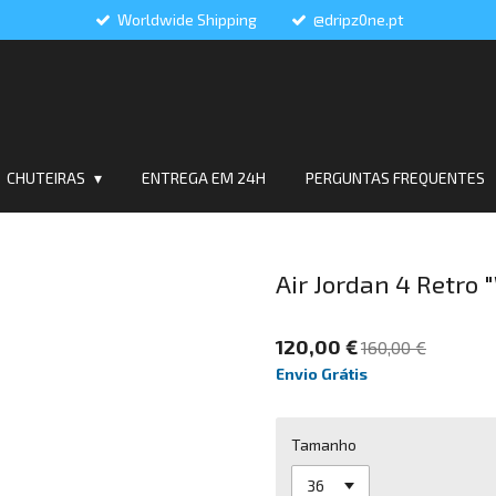
Worldwide Shipping
@dripz0ne.pt
CHUTEIRAS
ENTREGA EM 24H
PERGUNTAS FREQUENTES
Air Jordan 4 Retro
120,00 €
160,00 €
Envio Grátis
Tamanho