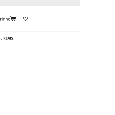
rrinho
ão
REAIS
.