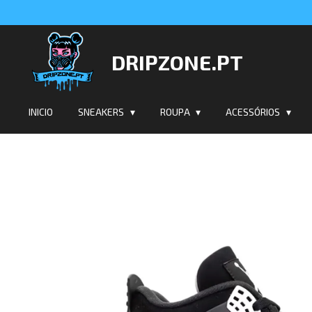
Salta
para
o
DRIPZONE.PT
conteúdo
principal
INICIO
SNEAKERS
ROUPA
ACESSÓRIOS