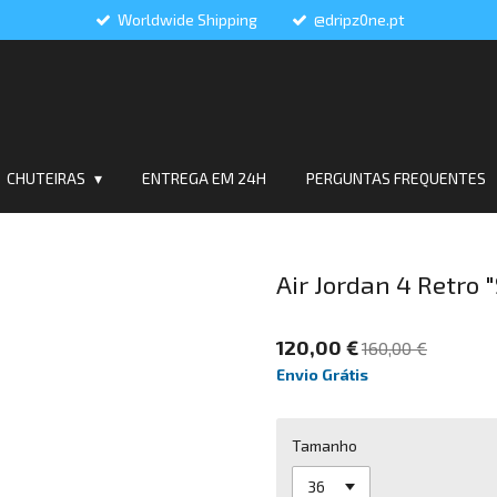
Worldwide Shipping
@dripz0ne.pt
CHUTEIRAS
ENTREGA EM 24H
PERGUNTAS FREQUENTES
Air Jordan 4 Retro
120,00 €
160,00 €
Envio Grátis
Tamanho