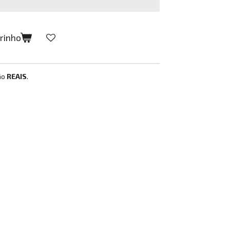
rrinho
ão
REAIS
.