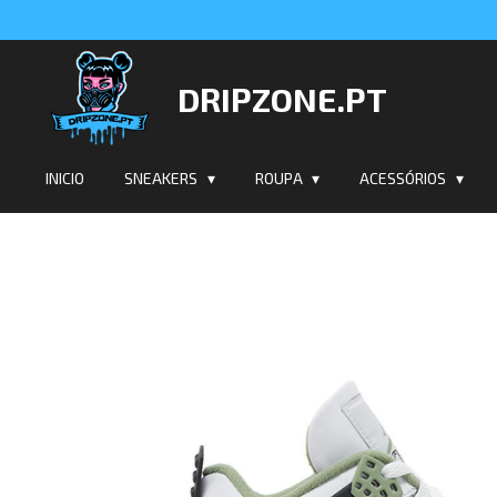
Salta
para
o
DRIPZONE.PT
conteúdo
principal
INICIO
SNEAKERS
ROUPA
ACESSÓRIOS