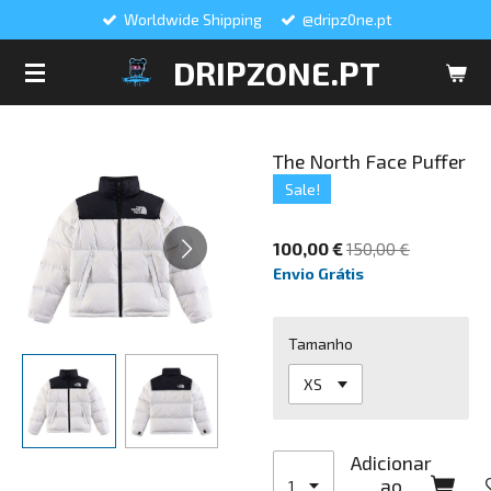
Worldwide Shipping
@dripz0ne.pt
Salta
para
DRIPZONE.PT
o
conteúdo
principal
The North Face Puffer
Sale!
100,00 €
150,00 €
Envio Grátis
Tamanho
Adicionar
ao