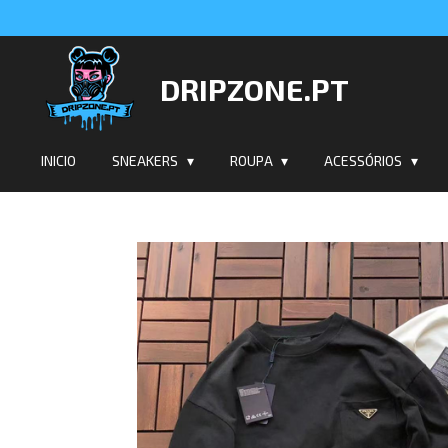
Salta
para
o
DRIPZONE.PT
conteúdo
principal
INICIO
SNEAKERS
ROUPA
ACESSÓRIOS