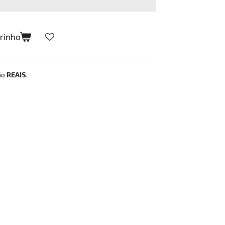
rrinho
ão
REAIS
.