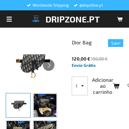
Worldwide Shipping
@dripz0ne.pt
Salta
para
DRIPZONE.PT
o
conteúdo
principal
Dior Bag
Sale!
120,00 €
150,00 €
Envio Grátis
Adicionar
ao
carrinho