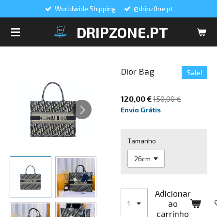
Worldwide Shipping
@dripz0ne.pt
Salta
para
DRIPZONE.PT
o
conteúdo
principal
Dior Bag
Sale!
120,00 €
150,00 €
Envio Grátis
Tamanho
Adicionar
ao
carrinho