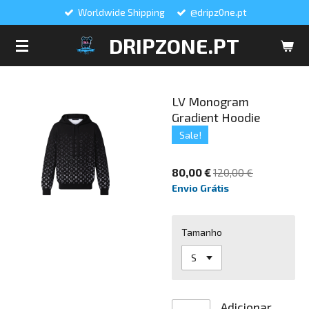
Worldwide Shipping
@dripz0ne.pt
Salta
para
DRIPZONE.PT
o
conteúdo
principal
LV Monogram
Gradient Hoodie
Sale!
80,00 €
120,00 €
Envio Grátis
Tamanho
Adicionar