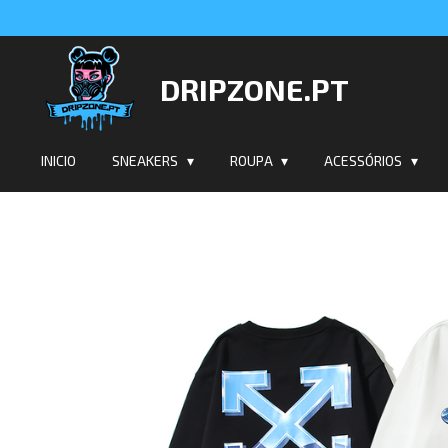
Salta
para
o
DRIPZONE.PT
conteúdo
principal
INICIO
SNEAKERS
ROUPA
ACESSÓRIOS