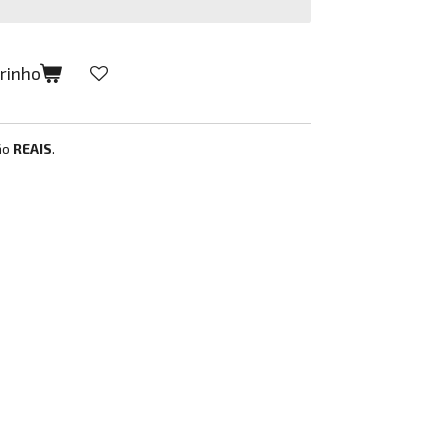
rrinho
ão
REAIS
.