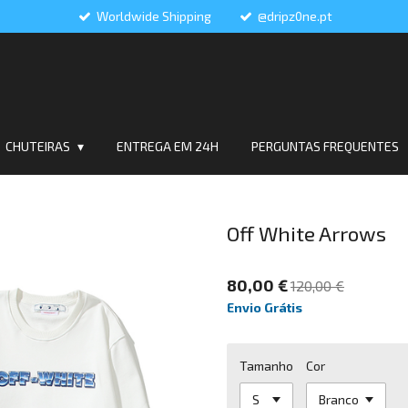
Worldwide Shipping
@dripz0ne.pt
CHUTEIRAS
ENTREGA EM 24H
PERGUNTAS FREQUENTES
Off White Arrows
80,00 €
120,00 €
Envio Grátis
Tamanho
Cor