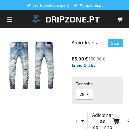
Worldwide Shipping
@dripz0ne.pt
Salta
para
DRIPZONE.PT
o
conteúdo
principal
Amiri Jeans
Sale!
85,00 €
150,00 €
Envio Grátis
Tamanho
Adicionar
ao
carrinho