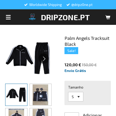
Worldwide Shipping
@dripz0ne.pt
Salta
para
DRIPZONE.PT
o
conteúdo
principal
Palm Angels Tracksuit
Black
Sale!
120,00 €
150,00 €
Envio Grátis
Tamanho
Adicionar