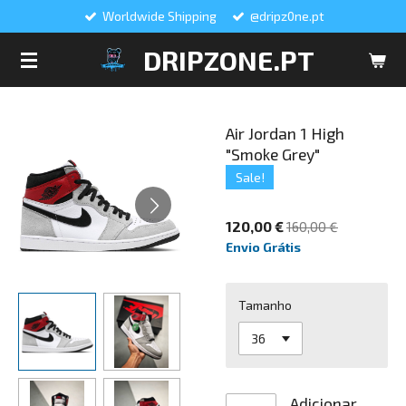
Worldwide Shipping
@dripz0ne.pt
Salta
para
DRIPZONE.PT
o
conteúdo
principal
Air Jordan 1 High
"Smoke Grey"
Sale!
120,00 €
160,00 €
Envio Grátis
Tamanho
Adicionar