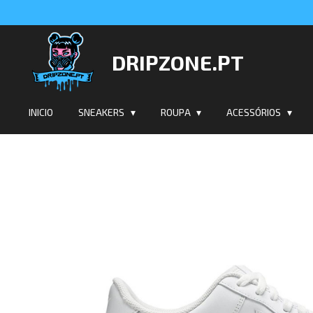
Salta
para
o
DRIPZONE.PT
conteúdo
principal
INICIO
SNEAKERS
ROUPA
ACESSÓRIOS