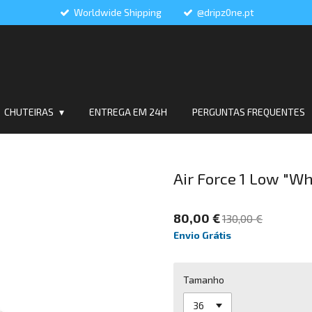
Worldwide Shipping
@dripz0ne.pt
CHUTEIRAS
ENTREGA EM 24H
PERGUNTAS FREQUENTES
Air Force 1 Low "Wh
80,00 €
130,00 €
Envio Grátis
Tamanho