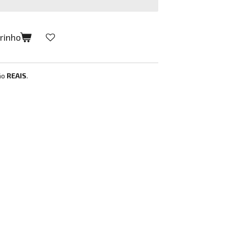
rrinho
ão
REAIS
.