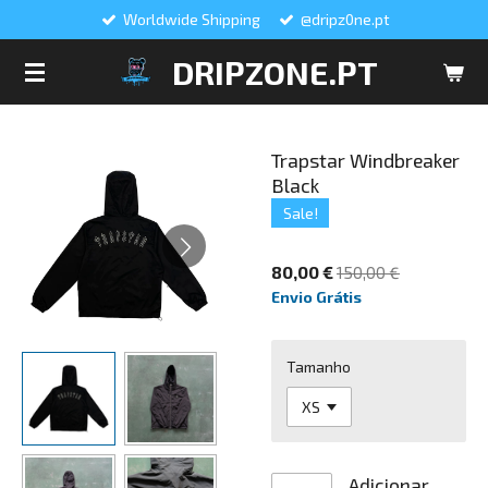
Worldwide Shipping
@dripz0ne.pt
Salta
para
DRIPZONE.PT
o
conteúdo
principal
Trapstar Windbreaker
Black
Sale!
80,00 €
150,00 €
Envio Grátis
Tamanho
Adicionar