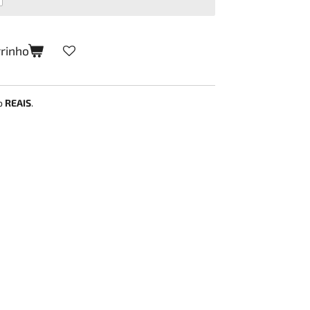
rrinho
ão
REAIS
.