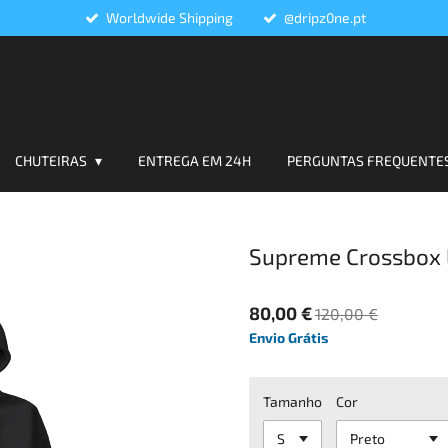
Worldwide Shipping
@dripz0ne.pt
CHUTEIRAS
ENTREGA EM 24H
PERGUNTAS FREQUENTE
Supreme Crossbox 
80,00 €
120,00 €
Envio Grátis
Tamanho
Cor