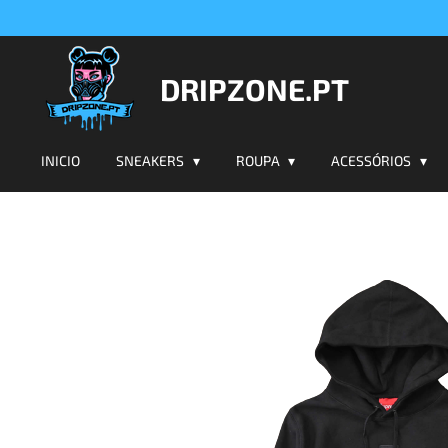
Salta
para
o
DRIPZONE.PT
conteúdo
principal
INICIO
SNEAKERS
ROUPA
ACESSÓRIOS