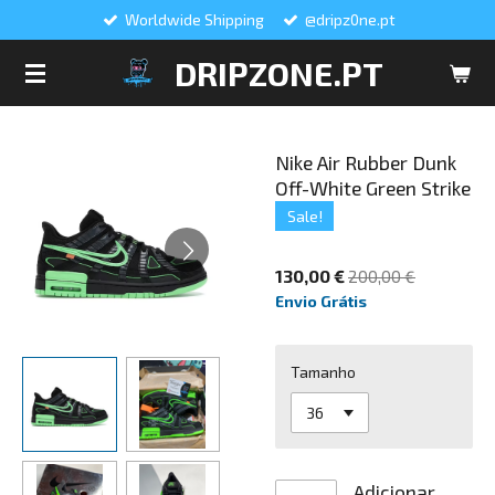
Worldwide Shipping
@dripz0ne.pt
Salta
para
DRIPZONE.PT
o
conteúdo
principal
Nike Air Rubber Dunk
Off-White Green Strike
Sale!
130,00 €
200,00 €
Envio Grátis
Tamanho
Adicionar