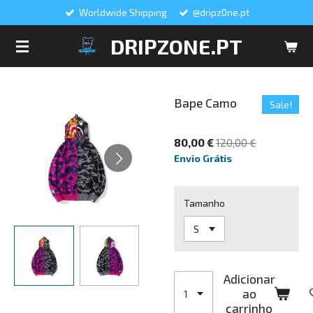
Worldwide Shipping
@dripz0ne.pt
Salta
para
DRIPZONE.PT
o
conteúdo
principal
Bape Camo
Sale!
80,00 €
120,00 €
Envio Grátis
Tamanho
Adicionar
ao
carrinho