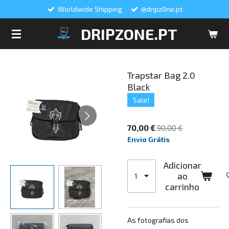
Worldwide Shipping
@dripz0ne.pt
Salta
para
DRIPZONE.PT
o
conteúdo
principal
Trapstar Bag 2.0
Black
Sale!
70,00 €
90,00 €
Envio Grátis
Adicionar
ao
carrinho
As fotografias dos