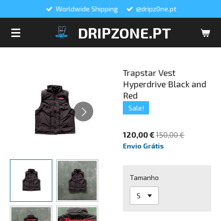
Worldwide Shipping
@dripz0ne.pt
Salta
para
DRIPZONE.PT
o
conteúdo
principal
Trapstar Vest
Hyperdrive Black and
Red
Sale!
120,00 €
150,00 €
Envio Grátis
Tamanho