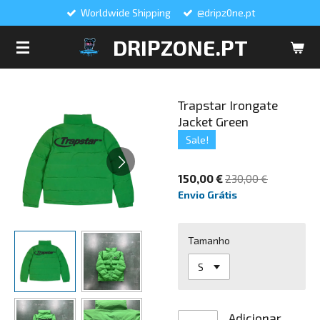
Worldwide Shipping
@dripz0ne.pt
Salta
para
DRIPZONE.PT
o
conteúdo
principal
Trapstar Irongate
Jacket Green
Sale!
150,00 €
230,00 €
Envio Grátis
Tamanho
Adicionar